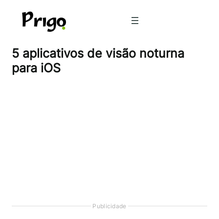
Pular
para
o
conteúdo
5 aplicativos de visão noturna
para iOS
Publicidade