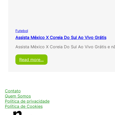
r
a
s
i
l
x
Futebol
N
o
Assista México X Coreia Do Sul Ao Vivo Grátis
r
Assista México X Coreia Do Sul Ao Vivo Grátis e 
u
e
g
:
Read more…
a
A
a
s
o
s
v
i
i
s
v
t
Contato
o
a
Quem Somos
g
M
Política de privacidade
r
é
Política de Cookies
á
x
t