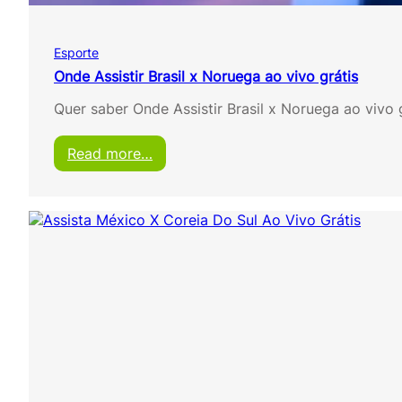
r
r
o
Esporte
c
o
Onde Assistir Brasil x Noruega ao vivo grátis
s
Quer saber Onde Assistir Brasil x Noruega ao viv
a
o
v
:
Read more…
i
O
v
n
o
d
g
e
r
A
á
s
t
s
i
i
s
s
t
i
r
B