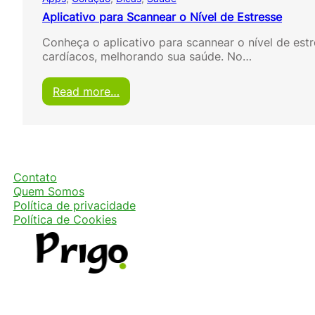
Aplicativo para Scannear o Nível de Estresse
Conheça o aplicativo para scannear o nível de est
cardíacos, melhorando sua saúde. No…
:
Read more…
A
p
l
i
c
a
Contato
t
Quem Somos
i
Política de privacidade
v
Política de Cookies
o
p
a
r
a
S