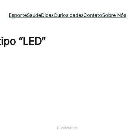
Esporte
Saúde
Dicas
Curiosidades
Contato
Sobre Nós
tipo “LED”
Publicidade