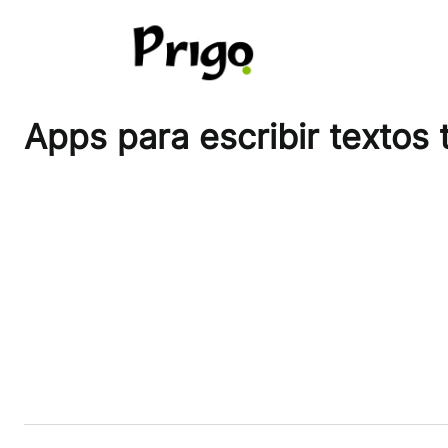
Pular
para
o
conteúdo
Apps para escribir textos 