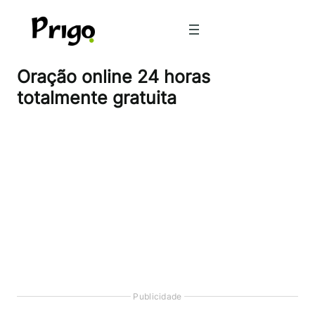
Pular
para
o
conteúdo
Oração online 24 horas
totalmente gratuita
Publicidade