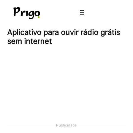
Pular
para
o
conteúdo
Aplicativo para ouvir rádio grátis
sem internet
Publicidade