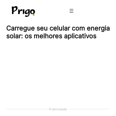
Pular
para
o
conteúdo
Carregue seu celular com energia
solar: os melhores aplicativos
Publicidade