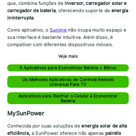
que, combina funções de
inversor, carregador solar e
carregador de bateria
, oferecendo suporte de
energia
ininterrupta
.
Como aplicativo, o
Sunline
não ocupa muito espaço e
sua interface é bastante intuitiva. Além disso, é
compatível com diferentes dispositivos móveis.
Veja mais
5 Aplicativos para Economizar Bateria + Bônus
Os Melhores Aplicativos de Controle Remoto
Universal Para TV
Aplicativos para Resfriar o Celular e Economizar
Bateria
MySunPower
Conhecida por suas soluções de
energia solar de alta
eficiência,
a SunPower oferece não apenas
painéis