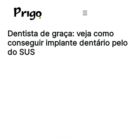
Pular
para
o
conteúdo
Dentista de graça: veja como
conseguir implante dentário pelo
do SUS