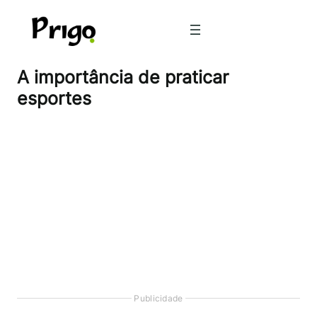
Pular
para
o
conteúdo
A importância de praticar
esportes
Publicidade