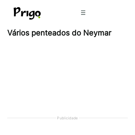
Pular
para
o
conteúdo
Vários penteados do Neymar
Publicidade