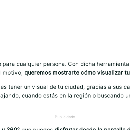
do para cualquier persona. Con dicha herramienta
l motivo,
queremos mostrarte cómo visualizar tu 
s tener un visual de tu ciudad, gracias a sus c
iajando, cuando estás en la región o buscando u
Publicidade
D y 360°
que puedes
disfrutar desde la pantalla d