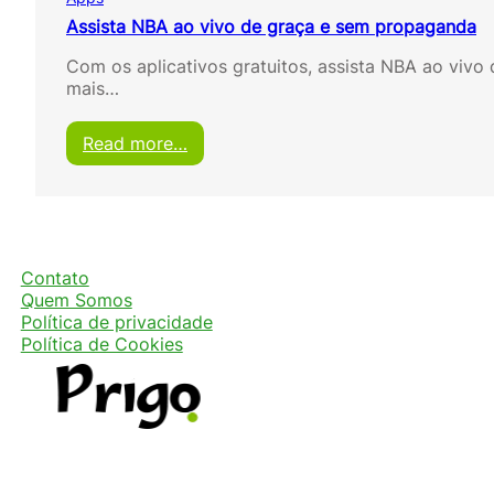
Assista NBA ao vivo de graça e sem propaganda
Com os aplicativos gratuitos, assista NBA ao vivo
mais…
:
Read more…
A
s
s
i
s
t
Contato
a
Quem Somos
N
Política de privacidade
B
Política de Cookies
A
a
o
v
i
v