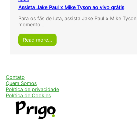
Assista Jake Paul x Mike Tyson ao vivo grátis
Para os fãs de luta, assista Jake Paul x Mike Tyso
momento…
:
Read more…
A
s
s
i
s
t
Contato
a
Quem Somos
J
Política de privacidade
a
Política de Cookies
k
e
P
a
u
l