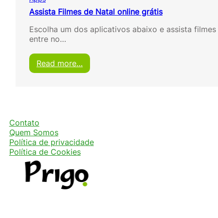
Assista Filmes de Natal online grátis
Escolha um dos aplicativos abaixo e assista filmes 
entre no…
:
Read more…
A
s
s
i
s
t
Contato
a
Quem Somos
F
Política de privacidade
i
Política de Cookies
l
m
e
s
d
e