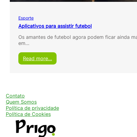
t
o
i
Esporte
t
a
Aplicativos para assistir futebol
l
Os amantes de futebol agora podem ficar ainda mai
i
em…
a
n
o
:
Read more…
a
A
o
p
v
l
i
i
v
c
o
a
Contato
g
t
Quem Somos
r
i
Política de privacidade
á
v
Política de Cookies
t
o
i
s
s
p