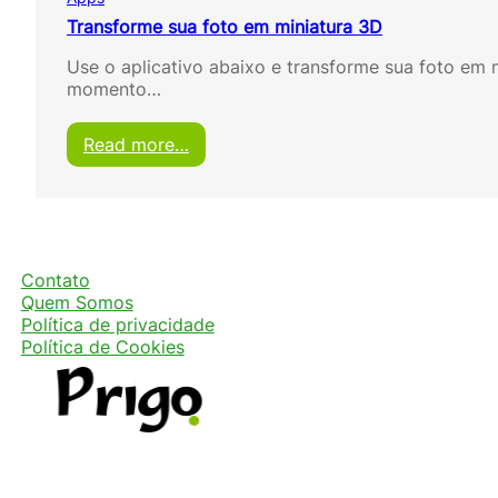
Transforme sua foto em miniatura 3D
Use o aplicativo abaixo e transforme sua foto em m
momento…
:
Read more…
T
r
a
n
s
f
Contato
o
Quem Somos
r
Política de privacidade
m
Política de Cookies
e
s
u
a
f
o