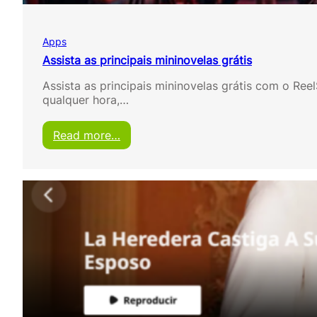
r
t
a
Apps
s
g
Assista as principais mininovelas grátis
r
Assista as principais mininovelas grátis com o Re
á
qualquer hora,…
t
i
s
:
Read more…
n
A
o
s
c
s
e
i
l
s
u
t
l
a
a
a
r
s
p
r
i