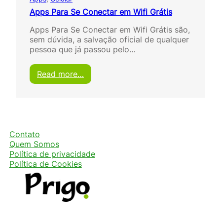
Apps Para Se Conectar em Wifi Grátis
Apps Para Se Conectar em Wifi Grátis são,
sem dúvida, a salvação oficial de qualquer
pessoa que já passou pelo…
:
Read more…
A
p
p
s
P
a
Contato
r
Quem Somos
a
Política de privacidade
S
Política de Cookies
e
C
o
n
e