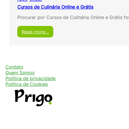
Cursos de Culinária Online e Grátis
Procurar por Cursos de Culinária Online e Grátis f
:
Read more…
C
u
r
s
o
s
Contato
d
Quem Somos
e
Política de privacidade
C
Política de Cookies
u
l
i
n
á
r
i