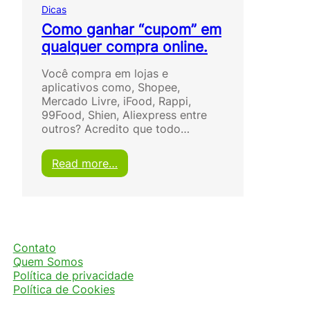
Dicas
Como ganhar “cupom” em
qualquer compra online.
Você compra em lojas e
aplicativos como, Shopee,
Mercado Livre, iFood, Rappi,
99Food, Shien, Aliexpress entre
outros? Acredito que todo…
:
Read more…
C
o
m
o
g
a
Contato
n
Quem Somos
h
Política de privacidade
a
Política de Cookies
r