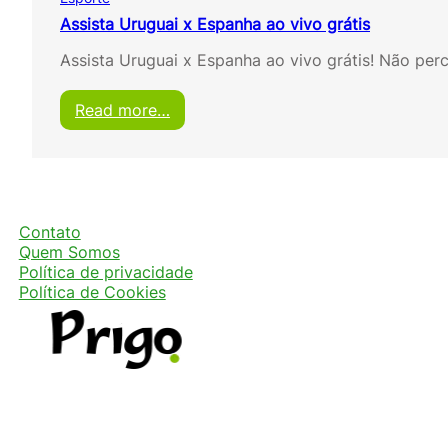
Assista Uruguai x Espanha ao vivo grátis
Assista Uruguai x Espanha ao vivo grátis! Não pe
:
Read more…
A
s
s
i
s
t
Contato
a
Quem Somos
U
Política de privacidade
r
Política de Cookies
u
g
u
a
i
x
E