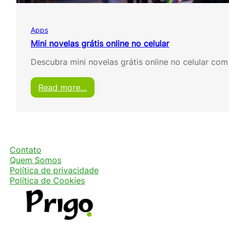
s
g
r
Apps
á
t
Mini novelas grátis online no celular
i
Descubra mini novelas grátis online no celular co
s
:
Read more…
M
i
n
i
n
o
Contato
v
Quem Somos
e
Política de privacidade
l
Política de Cookies
a
s
g
r