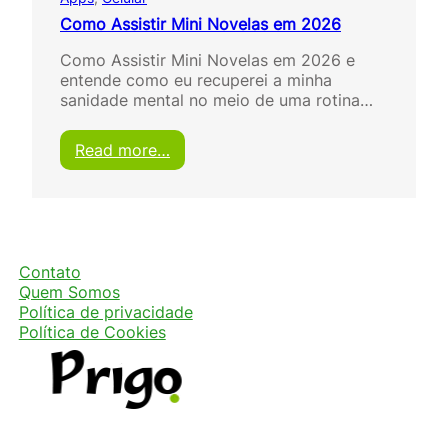
Como Assistir Mini Novelas em 2026
Como Assistir Mini Novelas em 2026 e
entende como eu recuperei a minha
sanidade mental no meio de uma rotina…
:
Read more…
C
o
m
o
A
s
Contato
s
Quem Somos
i
Política de privacidade
s
Política de Cookies
t
i
r
M
i