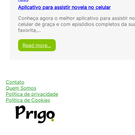
Aplicativo para assistir novela no celular
Conheça agora o melhor aplicativo para assistir n
celular de graça e com episódios completos da su
favorita,…
:
Read more…
A
p
l
i
c
a
Contato
t
Quem Somos
i
Política de privacidade
v
Política de Cookies
o
p
a
r
a