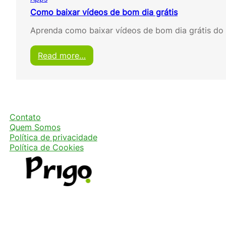
Como baixar vídeos de bom dia grátis
Aprenda como baixar vídeos de bom dia grátis do 
:
Read more…
C
o
m
o
b
a
Contato
i
Quem Somos
x
Política de privacidade
a
Política de Cookies
r
v
í
d
e
o
s