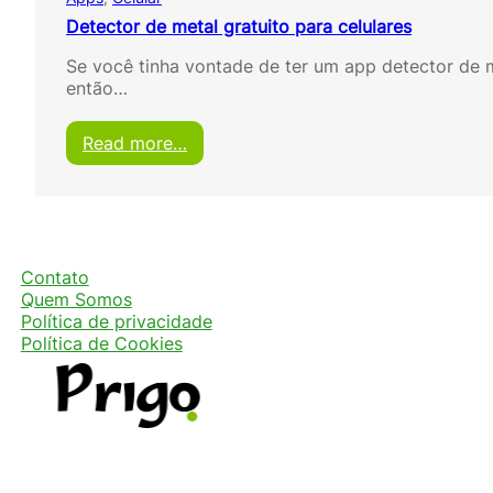
Detector de metal gratuito para celulares
Se você tinha vontade de ter um app detector de me
então…
:
Read more…
D
e
t
e
c
t
Contato
o
Quem Somos
r
Política de privacidade
d
Política de Cookies
e
m
e
t
a
l