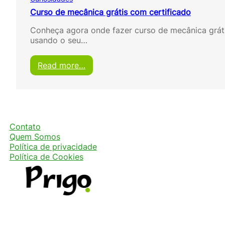
Curso de mecânica grátis com certificado
Conheça agora onde fazer curso de mecânica gráti
usando o seu…
:
Read more…
C
u
r
s
o
d
Contato
e
Quem Somos
m
Política de privacidade
e
Política de Cookies
c
â
n
i
c
a