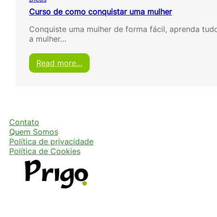
Curso de como conquistar uma mulher
Conquiste uma mulher de forma fácil, aprenda tu
a mulher…
:
Read more…
C
u
r
s
o
d
Contato
e
Quem Somos
c
Política de privacidade
o
Política de Cookies
m
o
c
o
n
q