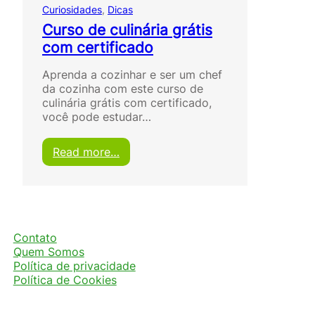
Curiosidades
, 
Dicas
Curso de culinária grátis
com certificado
Aprenda a cozinhar e ser um chef
da cozinha com este curso de
culinária grátis com certificado,
você pode estudar…
:
Read more…
C
u
r
s
o
d
Contato
e
Quem Somos
c
Política de privacidade
u
Política de Cookies
l
i