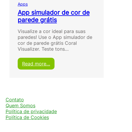
Apps
App simulador de cor de
parede grátis
Visualize a cor ideal para suas
paredes! Use o App simulador de
cor de parede grátis Coral
Visualizer. Teste tons…
:
Read more…
A
p
p
s
i
m
Contato
u
Quem Somos
l
Política de privacidade
a
Política de Cookies
d
o