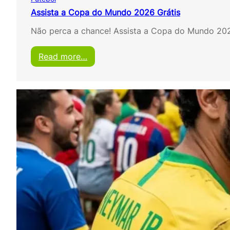
Assista a Copa do Mundo 2026 Grátis
Não perca a chance! Assista a Copa do Mundo 202
:
Read more…
A
s
s
i
s
t
a
a
C
o
p
a
d
o
M
u