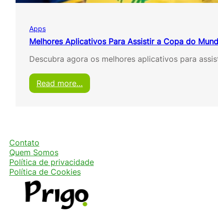
n
d
o
Apps
2
0
Melhores Aplicativos Para Assistir a Copa do Mund
2
Descubra agora os melhores aplicativos para assi
6
G
r
:
Read more…
á
M
t
e
i
l
s
h
o
r
Contato
e
Quem Somos
s
Política de privacidade
A
Política de Cookies
p
l
i
c