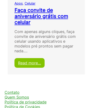
Apps
, 
Celular
Faça convite de
aniversário grátis com
celular
Com apenas alguns cliques, faça
convite de aniversário grátis com
celular usando aplicativos e
modelos pré prontos sem pagar
nada.…
:
Read more…
F
a
ç
a
c
o
Contato
n
Quem Somos
v
Política de privacidade
i
Política de Cookies