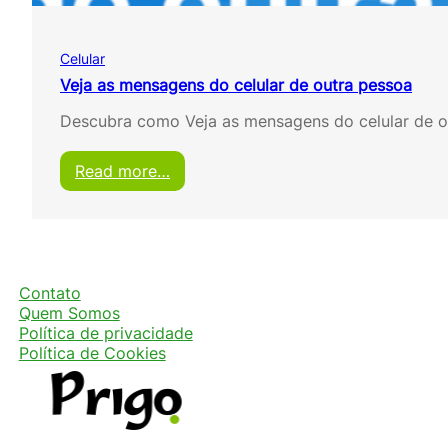
a
ç
ã
Celular
o
d
Veja as mensagens do celular de outra pessoa
a
Descubra como Veja as mensagens do celular de ou
s
u
a
:
Read more…
f
V
a
e
m
j
í
a
l
a
i
s
Contato
a
m
Quem Somos
e
e
Política de privacidade
m
n
Política de Cookies
t
s
e
a
m
g
p
e
o