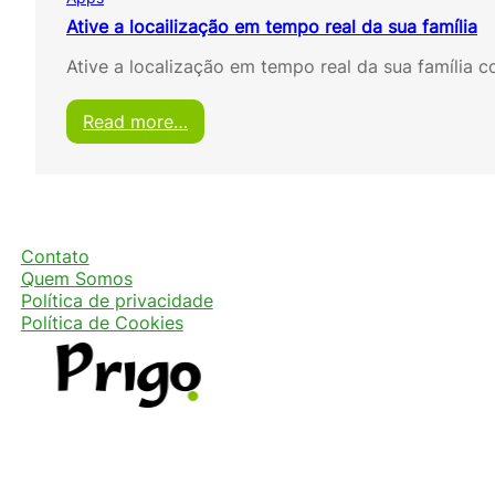
Ative a locailização em tempo real da sua família
Ative a localização em tempo real da sua família
:
Read more…
A
t
i
v
e
a
Contato
l
Quem Somos
o
Política de privacidade
c
Política de Cookies
a
i
l
i
z
a
ç