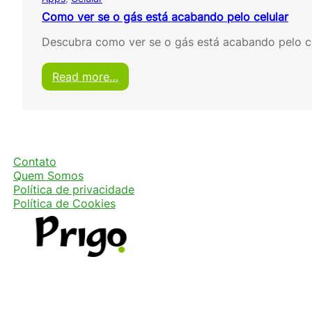
Como ver se o gás está acabando pelo celular
Descubra como ver se o gás está acabando pelo ce
:
Read more…
C
o
m
o
v
e
Contato
r
Quem Somos
s
Política de privacidade
e
Política de Cookies
o
g
á
s
e
s
t