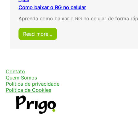
Como baixar o RG no celular
Aprenda como baixar o RG no celular de forma ráp
:
Read more…
C
o
m
o
b
a
Contato
i
Quem Somos
x
Política de privacidade
a
Política de Cookies
r
o
R
G
n
o
c