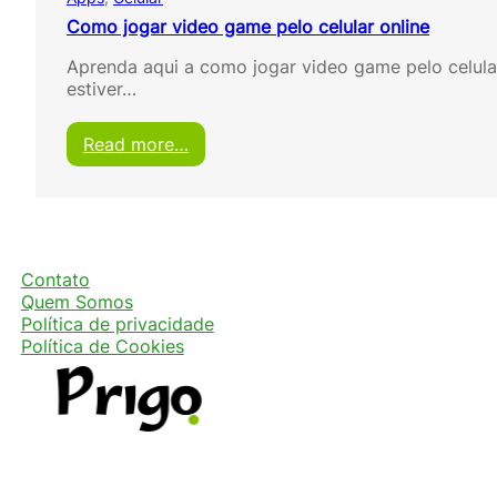
Como jogar video game pelo celular online
Aprenda aqui a como jogar video game pelo celular
estiver…
:
Read more…
C
o
m
o
j
o
Contato
g
Quem Somos
a
Política de privacidade
r
Política de Cookies
v
i
d
e
o
g