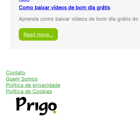
Como baixar vídeos de bom dia grátis
Aprenda como baixar vídeos de bom dia grátis do 
:
Read more…
C
o
m
o
b
a
Contato
i
Quem Somos
x
Política de privacidade
a
Política de Cookies
r
v
í
d
e
o
s