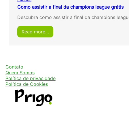
Como assistir a final da champions league grátis
Descubra como assistir a final da champions leag
:
Read more…
C
o
m
o
a
s
Contato
s
Quem Somos
i
Política de privacidade
s
Política de Cookies
t
i
r
a
f
i
n