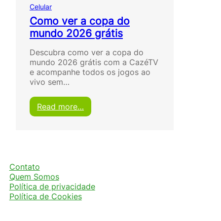
Celular
Como ver a copa do
mundo 2026 grátis
Descubra como ver a copa do
mundo 2026 grátis com a CazéTV
e acompanhe todos os jogos ao
vivo sem…
:
Read more…
C
o
m
o
v
e
Contato
r
Quem Somos
a
Política de privacidade
c
Política de Cookies
o
p