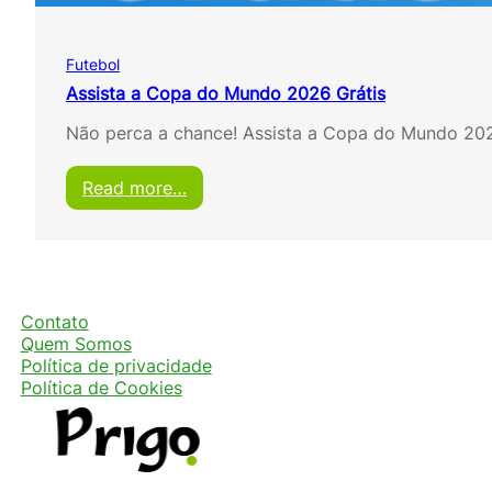
n
d
o
Futebol
a
o
Assista a Copa do Mundo 2026 Grátis
v
Não perca a chance! Assista a Copa do Mundo 202
i
v
o
:
Read more…
e
A
g
s
r
s
á
i
t
s
i
t
Contato
s
a
Quem Somos
a
Política de privacidade
C
Política de Cookies
o
p
a
d