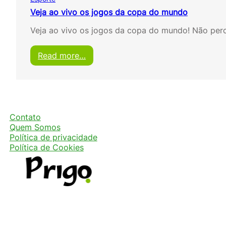
Veja ao vivo os jogos da copa do mundo
Veja ao vivo os jogos da copa do mundo! Não pe
:
Read more…
V
e
j
a
a
o
Contato
v
Quem Somos
i
Política de privacidade
v
Política de Cookies
o
o
s
j
o
g
o