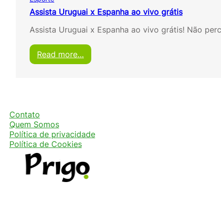
Assista Uruguai x Espanha ao vivo grátis
Assista Uruguai x Espanha ao vivo grátis! Não pe
:
Read more…
A
s
s
i
s
t
Contato
a
Quem Somos
U
Política de privacidade
r
Política de Cookies
u
g
u
a
i
x
E