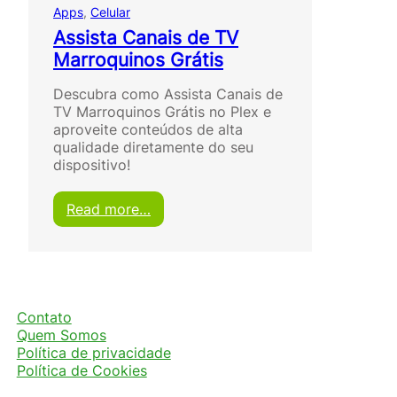
Apps
, 
Celular
Assista Canais de TV
Marroquinos Grátis
Descubra como Assista Canais de
TV Marroquinos Grátis no Plex e
aproveite conteúdos de alta
qualidade diretamente do seu
dispositivo!
:
Read more…
A
s
s
i
s
t
Contato
a
Quem Somos
C
Política de privacidade
a
Política de Cookies
n