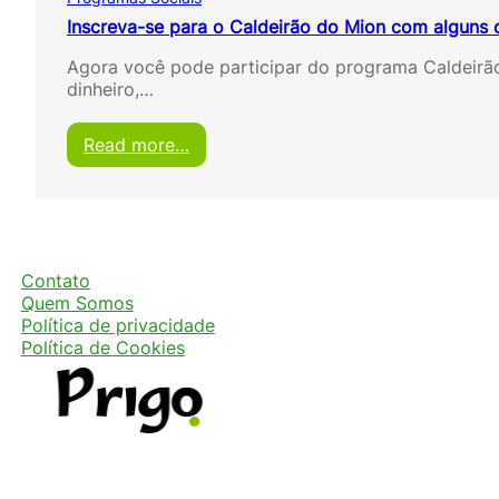
Inscreva-se para o Caldeirão do Mion com alguns 
Agora você pode participar do programa Caldeirã
dinheiro,…
:
Read more…
I
n
s
c
r
e
Contato
v
Quem Somos
a
Política de privacidade
-
Política de Cookies
s
e
p
a
r
a