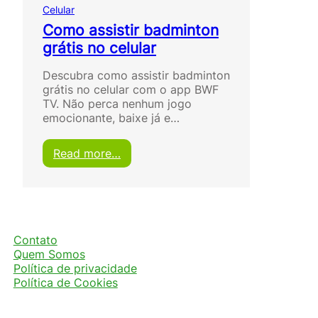
Celular
Como assistir badminton
grátis no celular
Descubra como assistir badminton
grátis no celular com o app BWF
TV. Não perca nenhum jogo
emocionante, baixe já e…
:
Read more…
C
o
m
o
a
s
Contato
s
Quem Somos
i
Política de privacidade
s
Política de Cookies
t
i