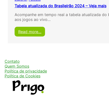
Tabela atualizada do Brasileirão 2024 – Veja mais
Acompanhe em tempo real a tabela atualizada do 
aos jogos ao vivo…
:
Read more…
T
a
b
e
l
a
Contato
a
Quem Somos
t
Política de privacidade
u
Política de Cookies
a
l
i
z
a
d