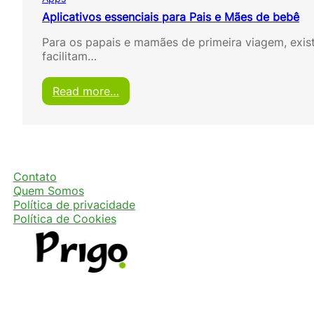
Aplicativos essenciais para Pais e Mães de bebê
Para os papais e mamães de primeira viagem, exis
facilitam…
:
Read more…
A
p
l
i
c
a
Contato
t
Quem Somos
i
Política de privacidade
v
Política de Cookies
o
s
e
s
s
e