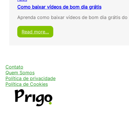
Como baixar vídeos de bom dia grátis
Aprenda como baixar vídeos de bom dia grátis do 
:
Read more…
C
o
m
o
b
a
Contato
i
Quem Somos
x
Política de privacidade
a
Política de Cookies
r
v
í
d
e
o
s