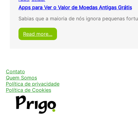
Apps para Ver o Valor de Moedas Antigas Grátis
Sabias que a maioria de nós ignora pequenas fort
:
Read more…
A
p
p
s
p
a
Contato
r
Quem Somos
a
Política de privacidade
V
Política de Cookies
e
r
o
V
a
l
o